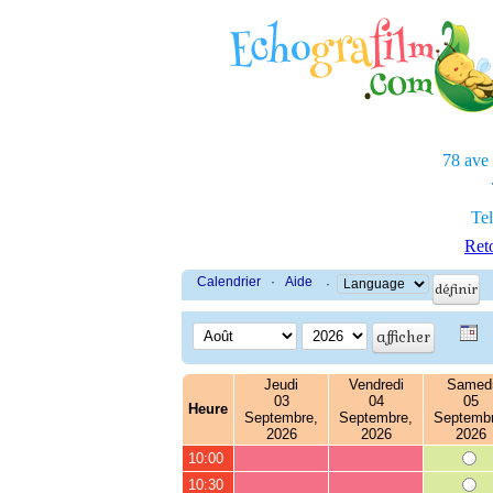
78 ave
Tel
Reto
Calendrier
·
Aide
·
Jeudi
Vendredi
Samed
03
04
05
Heure
Septembre,
Septembre,
Septembr
2026
2026
2026
10:00
10:30