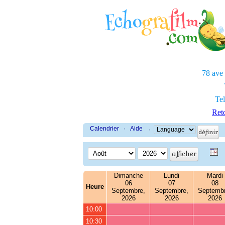
78 ave
Tel
Reto
Calendrier
·
Aide
·
Dimanche
Lundi
Mardi
06
07
08
Heure
Septembre,
Septembre,
Septembr
2026
2026
2026
10:00
10:30