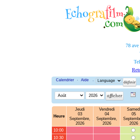
78 ave
Tel
Reto
Calendrier
·
Aide
·
Jeudi
Vendredi
Samed
03
04
05
Heure
Septembre,
Septembre,
Septembr
2026
2026
2026
10:00
10:30