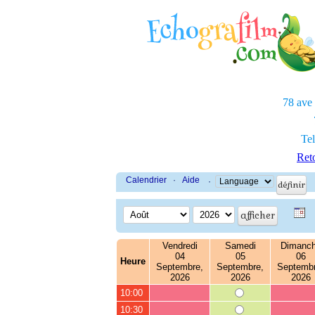
78 ave
Tel
Reto
Calendrier
·
Aide
·
Vendredi
Samedi
Dimanc
04
05
06
Heure
Septembre,
Septembre,
Septembr
2026
2026
2026
10:00
10:30