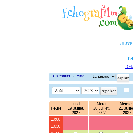
78 ave
Tel
Reto
Calendrier
·
Aide
·
Lundi
Mardi
Mercred
Heure
19 Juillet,
20 Juillet,
21 Juille
2027
2027
2027
10:00
10:30