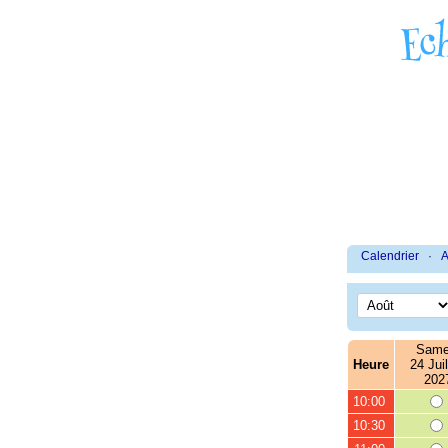
Calendrier
·
A
Same
Heure
24 Juil
202
10:00
10:30