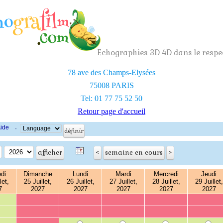
Echographies 3D 4D dans le respec
78 ave des Champs-Elysées
75008 PARIS
Tel: 01 77 75 52 50
Retour page d'accueil
ide
·
di
Dimanche
Lundi
Mardi
Mercredi
Jeudi
let,
25 Juillet,
26 Juillet,
27 Juillet,
28 Juillet,
29 Juillet,
7
2027
2027
2027
2027
2027