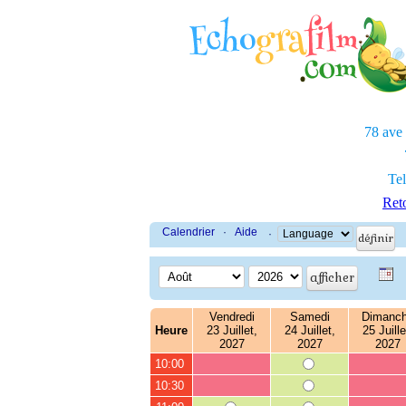
78 ave
Tel
Reto
Calendrier
·
Aide
·
Vendredi
Samedi
Dimanc
Heure
23 Juillet,
24 Juillet,
25 Juille
2027
2027
2027
10:00
10:30