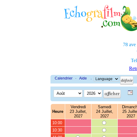
78 ave
Tel
Reto
Calendrier
·
Aide
·
Vendredi
Samedi
Dimanc
Heure
23 Juillet,
24 Juillet,
25 Juille
2027
2027
2027
10:00
10:30