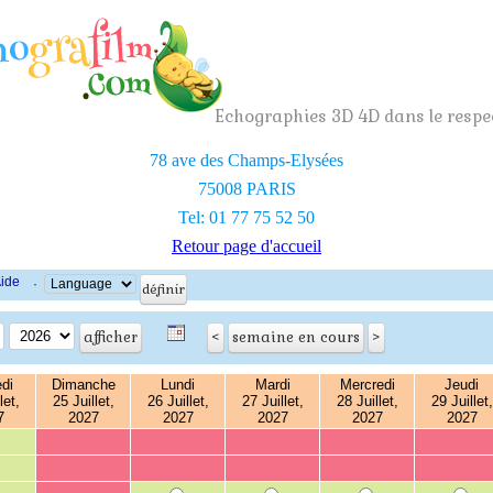
Echographies 3D 4D dans le respec
78 ave des Champs-Elysées
75008 PARIS
Tel: 01 77 75 52 50
Retour page d'accueil
ide
·
di
Dimanche
Lundi
Mardi
Mercredi
Jeudi
let,
25 Juillet,
26 Juillet,
27 Juillet,
28 Juillet,
29 Juillet,
7
2027
2027
2027
2027
2027