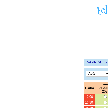
Calendrier
·
A
Same
Heure
24 Juil
202
10:00
10:30