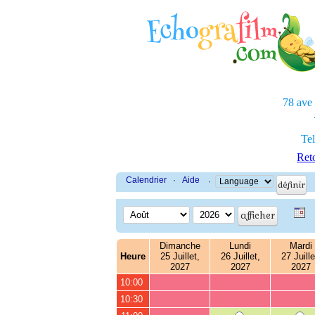
78 ave
Tel
Reto
Calendrier
·
Aide
·
Dimanche
Lundi
Mardi
Heure
25 Juillet,
26 Juillet,
27 Juille
2027
2027
2027
10:00
10:30