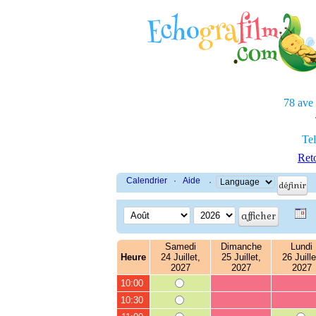
78 ave
Tel
Reto
Calendrier
·
Aide
·
Samedi
Dimanche
Lundi
Heure
24 Juillet,
25 Juillet,
26 Juille
2027
2027
2027
10:00
10:30