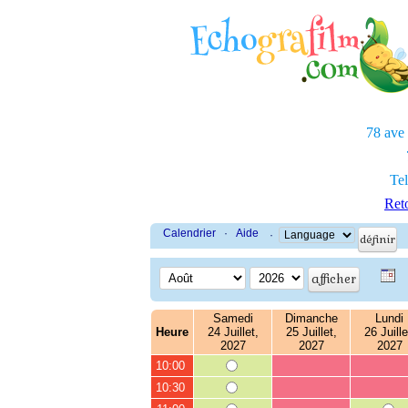
78 ave
Tel
Reto
Calendrier
·
Aide
·
Samedi
Dimanche
Lundi
Heure
24 Juillet,
25 Juillet,
26 Juille
2027
2027
2027
10:00
10:30