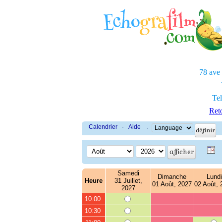
78 ave
Tel
Reto
Calendrier
·
Aide
·
Samedi
Dimanche
Lundi
Heure
31 Juillet,
01 Août, 2027
02 Août, 
2027
10:00
10:30