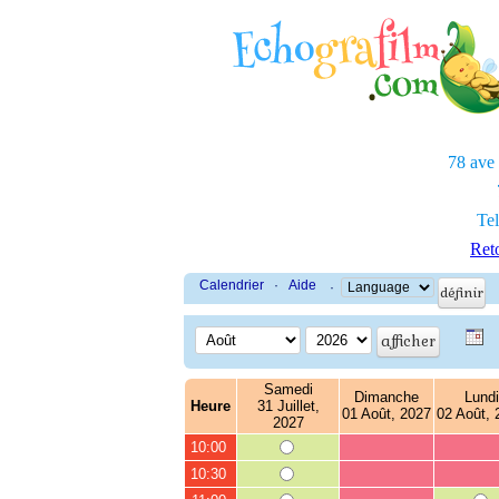
78 ave
Tel
Reto
Calendrier
·
Aide
·
Samedi
Dimanche
Lundi
Heure
31 Juillet,
01 Août, 2027
02 Août, 
2027
10:00
10:30