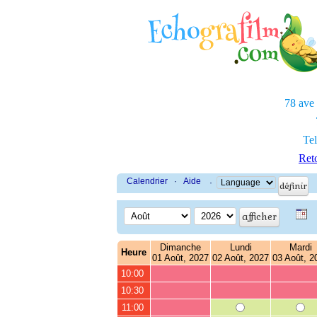
78 ave
Tel
Reto
Calendrier
·
Aide
·
Dimanche
Lundi
Mardi
Heure
01 Août, 2027
02 Août, 2027
03 Août, 2
10:00
10:30
11:00