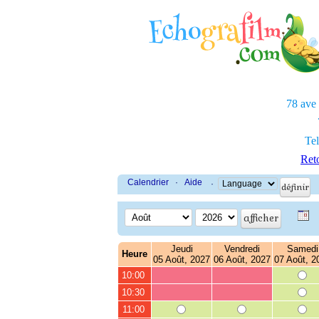
78 ave
Tel
Reto
Calendrier
·
Aide
·
Jeudi
Vendredi
Samedi
Heure
05 Août, 2027
06 Août, 2027
07 Août, 2
10:00
10:30
11:00