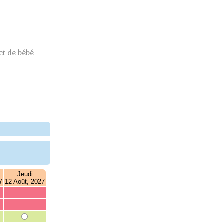
t de bébé
Jeudi
7
12 Août, 2027