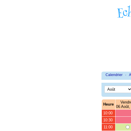
Calendrier
·
A
Vendr
Heure
06 Août,
10:00
10:30
11:00