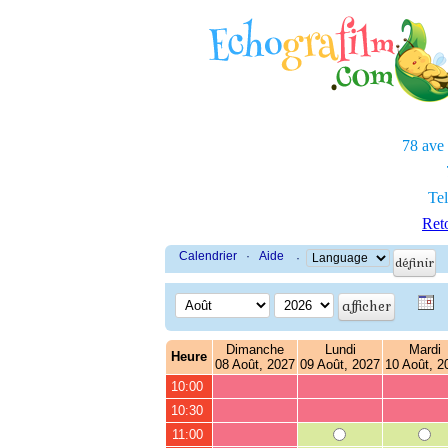
78 ave
Tel
Reto
Calendrier
·
Aide
·
Dimanche
Lundi
Mardi
Heure
08 Août, 2027
09 Août, 2027
10 Août, 2
10:00
10:30
11:00