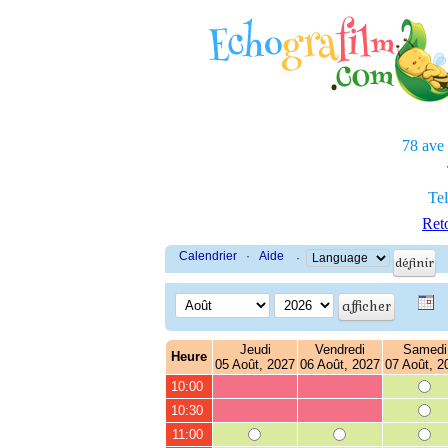
78 ave
Tel
Reto
Calendrier
·
Aide
·
Jeudi
Vendredi
Samedi
Heure
05 Août, 2027
06 Août, 2027
07 Août, 2
10:00
10:30
11:00