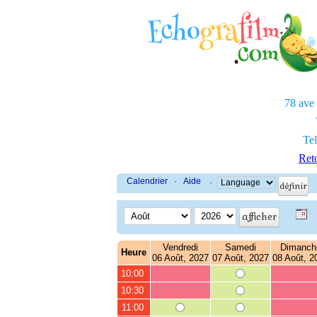
78 ave
Tel
Reto
Calendrier
·
Aide
·
Vendredi
Samedi
Dimanch
Heure
06 Août, 2027
07 Août, 2027
08 Août, 2
10:00
10:30
11:00