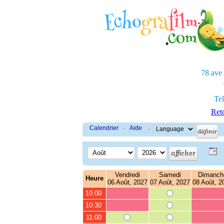
78 ave
Tel
Reto
Calendrier
·
Aide
·
Vendredi
Samedi
Dimanch
Heure
06 Août, 2027
07 Août, 2027
08 Août, 2
10:00
10:30
11:00