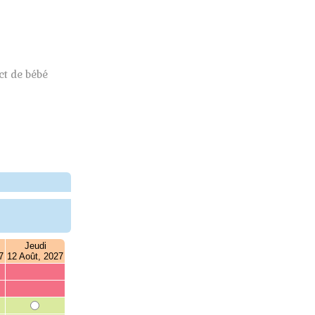
t de bébé
Jeudi
7
12 Août, 2027