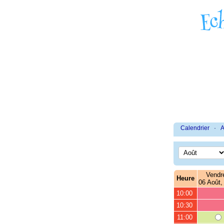
Calendrier
·
A
Vendr
Heure
06 Août,
10:00
10:30
11:00