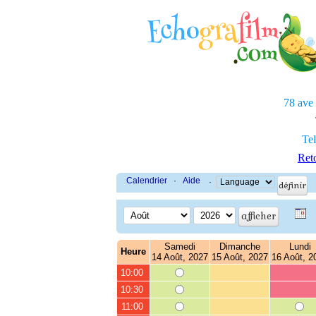
78 ave
Tel
Reto
Calendrier
·
Aide
·
Samedi
Dimanche
Lundi
Heure
14 Août, 2027
15 Août, 2027
16 Août, 2
10:00
10:30
11:00