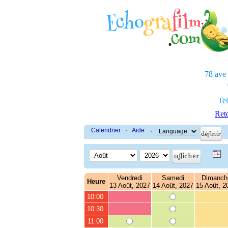
78 ave
Tel
Reto
Calendrier
·
Aide
·
Vendredi
Samedi
Dimanch
Heure
13 Août, 2027
14 Août, 2027
15 Août, 2
10:00
10:30
11:00