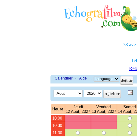
78 ave
Tel
Reto
Calendrier
·
Aide
·
Jeudi
Vendredi
Samedi
Heure
12 Août, 2027
13 Août, 2027
14 Août, 2
10:00
10:30
11:00