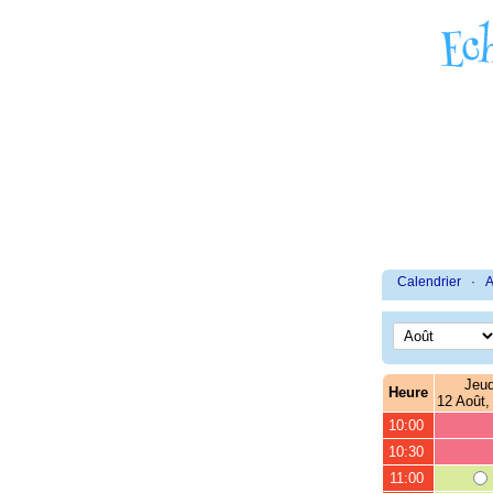
Calendrier
·
A
Jeud
Heure
12 Août,
10:00
10:30
11:00