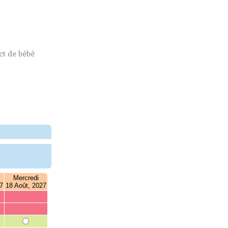
t de bébé
Mercredi
7
18 Août, 2027