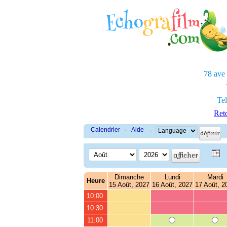
78 ave
Tel
Reto
Calendrier
·
Aide
·
Dimanche
Lundi
Mardi
Heure
15 Août, 2027
16 Août, 2027
17 Août, 2
10:00
10:30
11:00