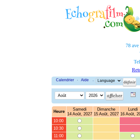
78 ave
Tel
Reto
Calendrier
·
Aide
·
Samedi
Dimanche
Lundi
Heure
14 Août, 2027
15 Août, 2027
16 Août, 2
10:00
10:30
11:00