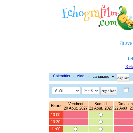
78 ave
Tel
Reto
Calendrier
·
Aide
·
Vendredi
Samedi
Dimanch
Heure
20 Août, 2027
21 Août, 2027
22 Août, 2
10:00
10:30
11:00