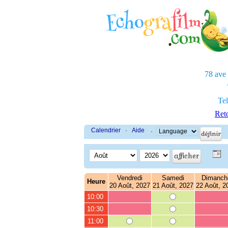
78 ave
Tel
Reto
Calendrier
·
Aide
·
Vendredi
Samedi
Dimanch
Heure
20 Août, 2027
21 Août, 2027
22 Août, 2
10:00
10:30
11:00