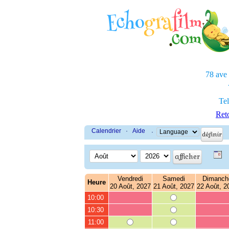
78 ave
Tel
Reto
Calendrier
·
Aide
·
Vendredi
Samedi
Dimanch
Heure
20 Août, 2027
21 Août, 2027
22 Août, 2
10:00
10:30
11:00