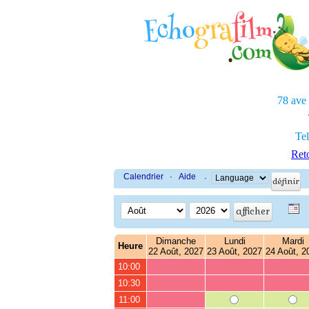
78 ave
Tel
Reto
Calendrier
·
Aide
·
Dimanche
Lundi
Mardi
Heure
22 Août, 2027
23 Août, 2027
24 Août, 2
10:00
10:30
11:00