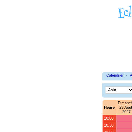
Calendrier
·
A
Dimanc
Heure
29 Août
2027
10:00
10:30