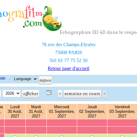
Echographies 3D 4D dans le respec
78 ave des Champs-Elysées
75008 PARIS
Tel: 01 77 75 52 50
Retour page d'accueil
ide
·
he
Lundi
Mardi
Mercredi
Jeudi
Vendredi
,
30 Août,
31 Août,
01 Septembre,
02 Septembre,
03 Septembre,
2027
2027
2027
2027
2027