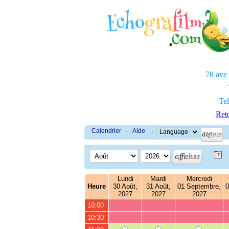
78 ave
Tel
Reto
Calendrier
·
Aide
·
Lundi
Mardi
Mercredi
Heure
30 Août,
31 Août,
01 Septembre,
0
2027
2027
2027
10:00
10:30