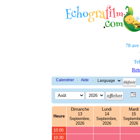
78 ave
Tel
Reto
Calendrier
·
Aide
·
Dimanche
Lundi
Mardi
13
14
15
Heure
Septembre,
Septembre,
Septembr
2026
2026
2026
10:00
10:30