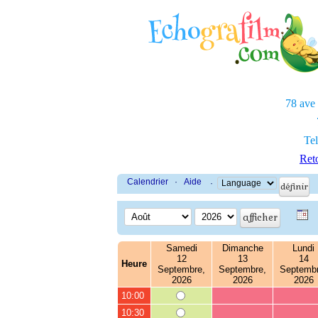
78 ave
Tel
Reto
Calendrier
·
Aide
·
Samedi
Dimanche
Lundi
12
13
14
Heure
Septembre,
Septembre,
Septembr
2026
2026
2026
10:00
10:30