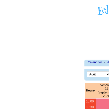
Calendrier
·
A
Vendr
11
Heure
Septem
202
10:00
10:30