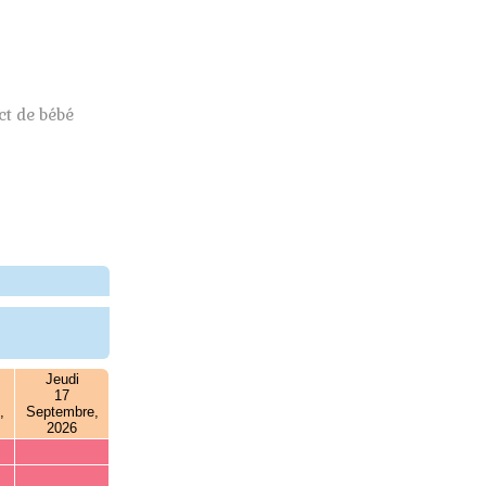
t de bébé
Jeudi
17
,
Septembre,
2026