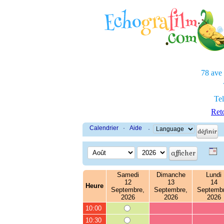
78 ave
Tel
Reto
Calendrier
·
Aide
·
Samedi
Dimanche
Lundi
12
13
14
Heure
Septembre,
Septembre,
Septembr
2026
2026
2026
10:00
10:30