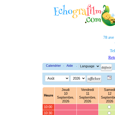
78 ave
Tel
Reto
Calendrier
·
Aide
·
Jeudi
Vendredi
Samed
10
11
12
Heure
Septembre,
Septembre,
Septembr
2026
2026
2026
10:00
10:30