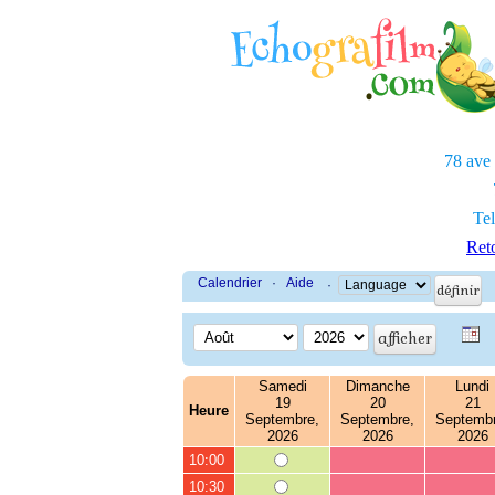
78 ave
Tel
Reto
Calendrier
·
Aide
·
Samedi
Dimanche
Lundi
19
20
21
Heure
Septembre,
Septembre,
Septembr
2026
2026
2026
10:00
10:30