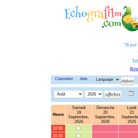
78 ave
Tel
Reto
Calendrier
·
Aide
·
Samedi
Dimanche
Lundi
19
20
21
Heure
Septembre,
Septembre,
Septembr
2026
2026
2026
10:00
10:30