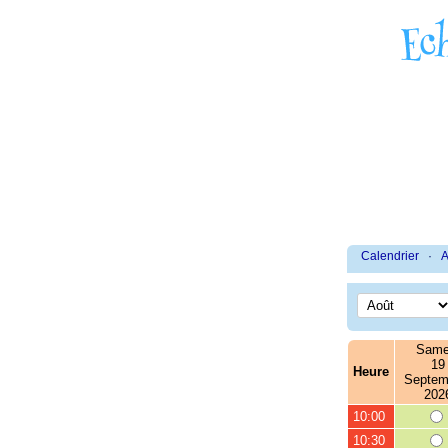
Calendrier
·
A
Same
19
Heure
Septem
202
10:00
10:30