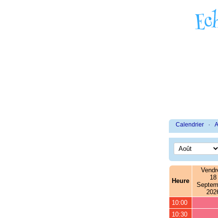
Calendrier
·
A
Vendr
18
Heure
Septem
202
10:00
10:30