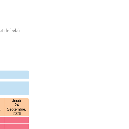
t de bébé
Jeudi
24
,
Septembre,
2026