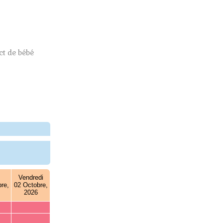
t de bébé
Vendredi
re,
02 Octobre,
2026