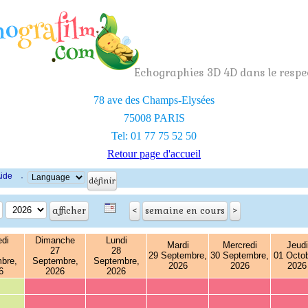
Echographies 3D 4D dans le respec
78 ave des Champs-Elysées
75008 PARIS
Tel: 01 77 75 52 50
Retour page d'accueil
ide
·
di
Dimanche
Lundi
Mardi
Mercredi
Jeudi
27
28
29 Septembre,
30 Septembre,
01 Octob
bre,
Septembre,
Septembre,
2026
2026
2026
6
2026
2026