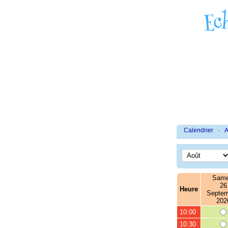
Calendrier
·
A
Same
26
Heure
Septem
202
10:00
10:30