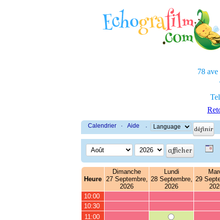
78 ave
Tel
Reto
Calendrier
·
Aide
·
Dimanche
Lundi
Mar
Heure
27 Septembre,
28 Septembre,
29 Sept
2026
2026
202
10:00
10:30
11:00