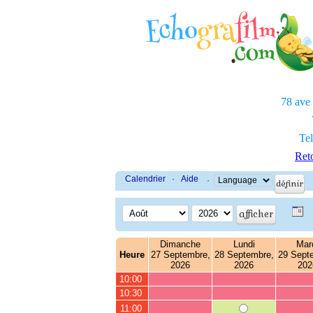
78 ave
Tel
Reto
Calendrier
·
Aide
·
Dimanche
Lundi
Mar
Heure
27 Septembre,
28 Septembre,
29 Sept
2026
2026
202
10:00
10:30
11:00