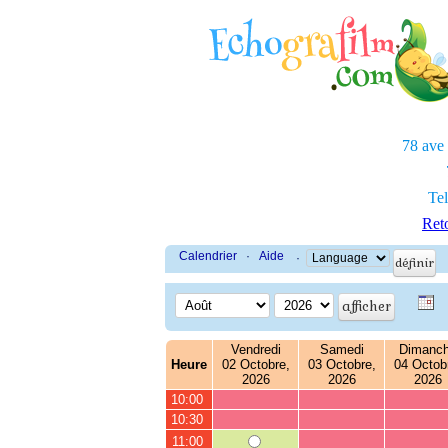
78 ave
Tel
Reto
Calendrier
·
Aide
·
Vendredi
Samedi
Dimanc
Heure
02 Octobre,
03 Octobre,
04 Octob
2026
2026
2026
10:00
10:30
11:00