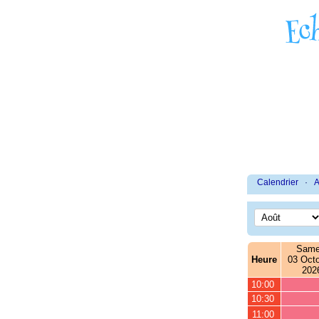
Calendrier
·
A
Same
Heure
03 Octo
202
10:00
10:30
11:00