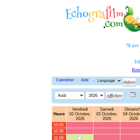
78 ave
Tel
Reto
Calendrier
·
Aide
·
Vendredi
Samedi
Dimanc
Heure
02 Octobre,
03 Octobre,
04 Octob
2026
2026
2026
10:00
10:30
11:00