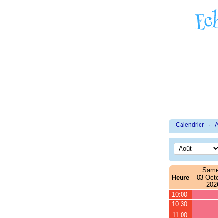
Calendrier
·
A
Same
Heure
03 Octo
202
10:00
10:30
11:00